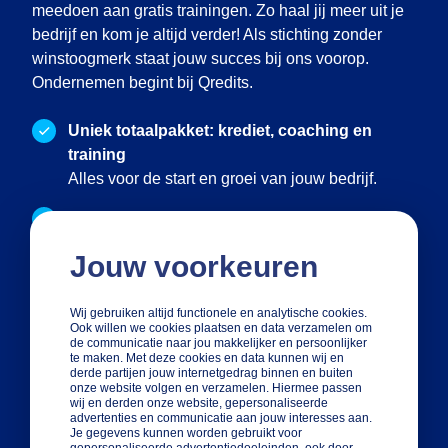
meedoen aan gratis trainingen. Zo haal jij meer uit je
bedrijf en kom je altijd verder! Als stichting zonder
winstoogmerk staat jouw succes bij ons voorop.
Ondernemen begint bij Qredits.
Uniek totaalpakket: krediet, coaching en
training
Alles voor de start en groei van jouw bedrijf.
Persoonlijke aanpak
We denken mee met jouw plannen en situatie
Jouw voorkeuren
Onafhankelijke stichting zonder
winstoogmerk
Wij gebruiken altijd functionele en analytische cookies.
Ook willen we cookies plaatsen en data verzamelen om
Jouw succes staat bij ons voorop!
de communicatie naar jou makkelijker en persoonlijker
te maken. Met deze cookies en data kunnen wij en
derde partijen jouw internetgedrag binnen en buiten
onze website volgen en verzamelen. Hiermee passen
Adviesgesprek aanvragen
wij en derden onze website, gepersonaliseerde
advertenties en communicatie aan jouw interesses aan.
Je gegevens kunnen worden gebruikt voor
gepersonaliseerde advertentiedoeleinden, ook door