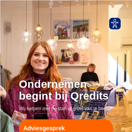
Ondernemen
begint bij Qredits
Wij helpen met de start of groei van je bedrijf
Adviesgesprek