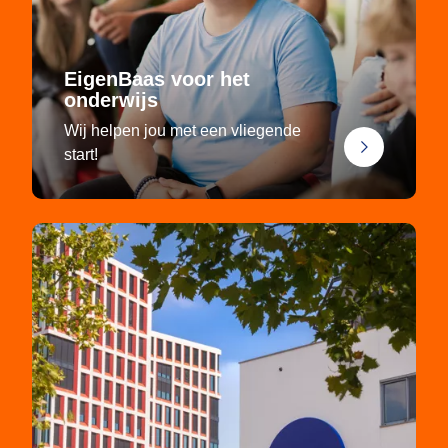
EigenBaas voor het
onderwijs
Wij helpen jou met een vliegende
start!