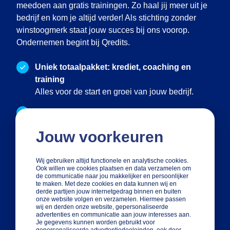
meedoen aan gratis trainingen. Zo haal jij meer uit je
bedrijf en kom je altijd verder! Als stichting zonder
winstoogmerk staat jouw succes bij ons voorop.
Ondernemen begint bij Qredits.
Uniek totaalpakket: krediet, coaching en
training
Alles voor de start en groei van jouw bedrijf.
Persoonlijke aanpak
We denken mee met jouw plannen en situatie
Jouw voorkeuren
Onafhankelijke stichting zonder
winstoogmerk
Wij gebruiken altijd functionele en analytische cookies.
Ook willen we cookies plaatsen en data verzamelen om
Jouw succes staat bij ons voorop!
de communicatie naar jou makkelijker en persoonlijker
te maken. Met deze cookies en data kunnen wij en
derde partijen jouw internetgedrag binnen en buiten
onze website volgen en verzamelen. Hiermee passen
Adviesgesprek aanvragen
wij en derden onze website, gepersonaliseerde
advertenties en communicatie aan jouw interesses aan.
Je gegevens kunnen worden gebruikt voor
gepersonaliseerde advertentiedoeleinden, ook door