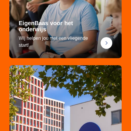
EigenBaas voor het
onderwijs
Wij helpen jou met een vliegende
start!