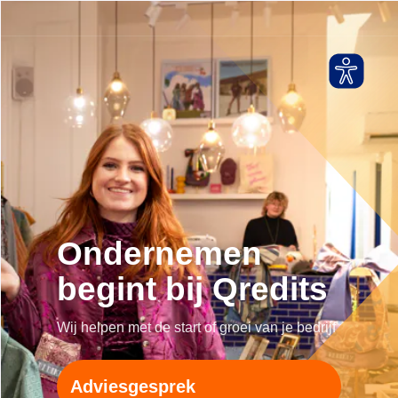
Ondernemen
begint bij Qredits
Wij helpen met de start of groei van je bedrijf
Adviesgesprek