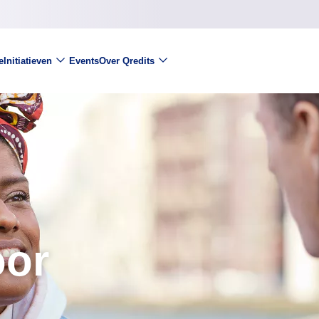
e
Initiatieven
Events
Over Qredits
oor