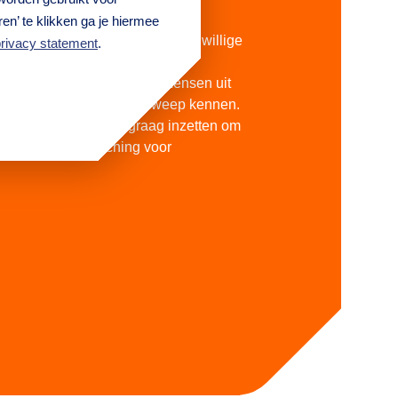
en’ te klikken ga je hiermee
 van Qredits bestaat uit 650 vrijwillige
rivacy statement
.
ofessionals uit verschillende
tuk voor stuk enthousiaste mensen uit
n die het klappen van de zweep kennen.
ing, kennis en kunde graag inzetten om
elpen. Dat is coaching voor