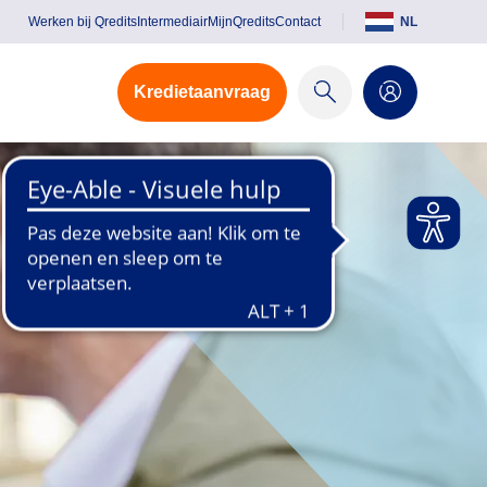
Werken bij Qredits
Intermediair
MijnQredits
Contact
NL
Kredietaanvraag