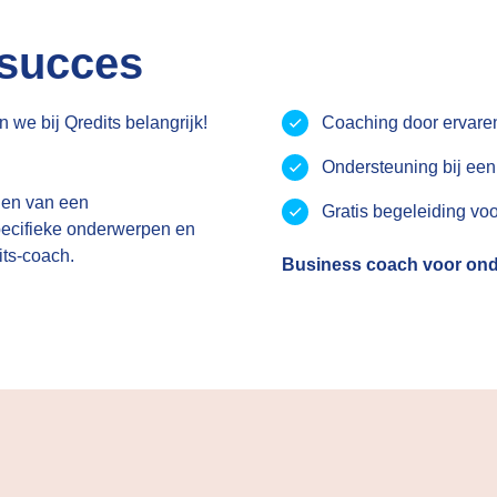
 succes
n we bij Qredits belangrijk!
Coaching door ervare
Ondersteuning bij een
len van een
Gratis begeleiding vo
pecifieke onderwerpen en
its-coach.
Business coach voor on