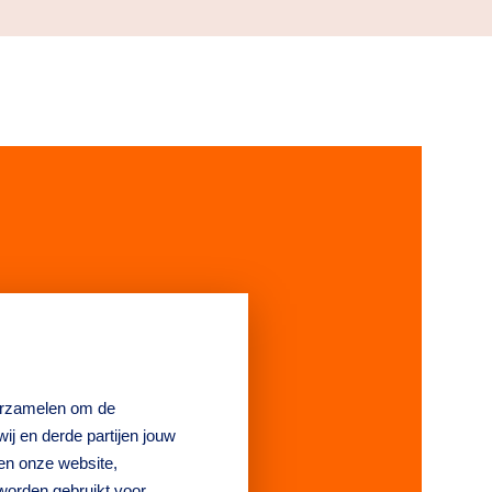
verzamelen om de
aches van
j en derde partijen jouw
en onze website,
s
worden gebruikt voor