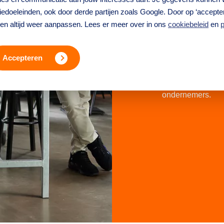
edoeleinden, ook door derde partijen zoals Google. Door op ‘accepter
Het coach-netwerk
ren altijd weer aanpassen. Lees er meer over in ons
cookiebeleid
en
p
ondernemers en pr
bedrijfstakken. S
Accepteren
het bedrijfsleve
En die hun ervar
ondernemers te h
ondernemers.