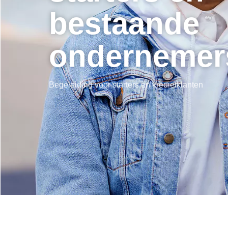
bestaande
ondernemer
Begeleiding voor starters en kredietklanten