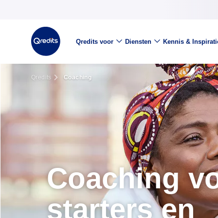
Qredits voor
Diensten
Kennis & Inspirati
Qredits
Coaching
Coaching v
starters en