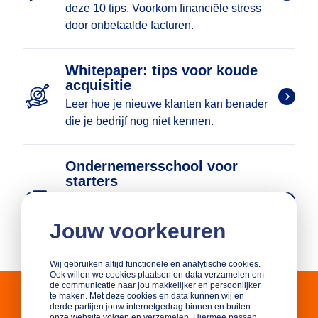
deze 10 tips. Voorkom financiële stress
door onbetaalde facturen.
Whitepaper: tips voor koude
acquisitie
Leer hoe je nieuwe klanten kan benader
die je bedrijf nog niet kennen.
Ondernemersschool voor
starters
In een lesprogramma van 10 weken word
je klaargestoomd voor het
Jouw voorkeuren
ondernemerschap.
Wij gebruiken altijd functionele en analytische cookies.
Ook willen we cookies plaatsen en data verzamelen om
de communicatie naar jou makkelijker en persoonlijker
te maken. Met deze cookies en data kunnen wij en
derde partijen jouw internetgedrag binnen en buiten
Masterclass: Start je eigen bedrijf!
onze website volgen en verzamelen. Hiermee passen