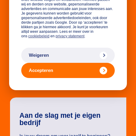
wij en derden onze website, gepersonaliseerde
advertenties en communicatie aan jouw interesses aan.
Of je nou jong of oud bent, iedereen kan starten met
Je gegevens kunnen worden gebruikt voor
ondernemen. Maar waar begin je? In deze
gepersonaliseerde advertentiedoeleinden, ook door
derde partijen zoals Google. Door op ‘accepteren’ te
Masterclass leert Peter Zwartscholten, een ervaren
klikken ga je hiermee akkoord. Je kunt je voorkeuren
altijd weer aanpassen. Lees er meer over in
trainer, je alles over de eerste stappen als
ons
cookiebeleid
en
privacy statement
.
ondernemer.
Gratis
Weigeren
Veel interactie
Accepteren
Tips om jouw bedrijf te starten!
Aan de slag met je eigen
bedrijf