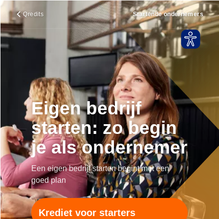
Qredits
Startende ondernemers
Eigen bedrijf
starten: zo begin
je als ondernemer
Een eigen bedrijf starten begint met een
goed plan
Krediet voor starters