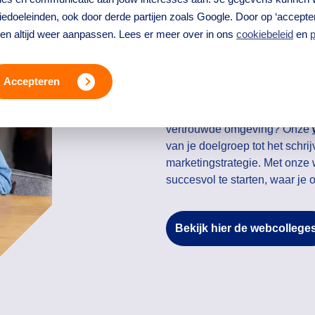
starten van
edoeleinden, ook door derde partijen zoals Google. Door op ‘accepter
ren altijd weer aanpassen. Lees er meer over in ons
cookiebeleid
en
p
Een eigen onderneming starte
werkelijkheid te maken. Maar 
Accepteren
huis? Onze e-learnings en tem
vanuit huis. Wil je meer weten 
vertrouwde omgeving? Onze
van je doelgroep tot het schr
marketingstrategie. Met onze 
succesvol te starten, waar je 
Bekijk hier de webcollege