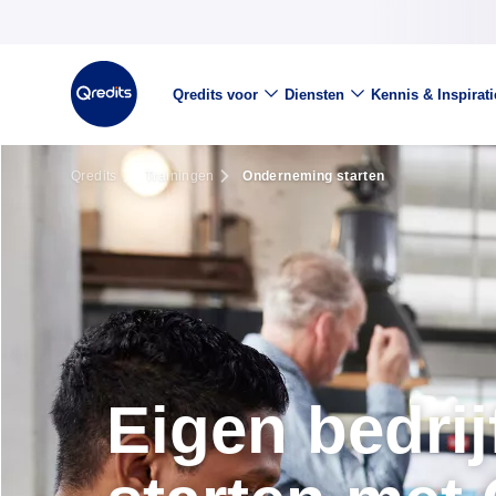
Qredits voor
Diensten
Kennis & Inspirati
Qredits
Trainingen
Onderneming starten
Eigen bedrij