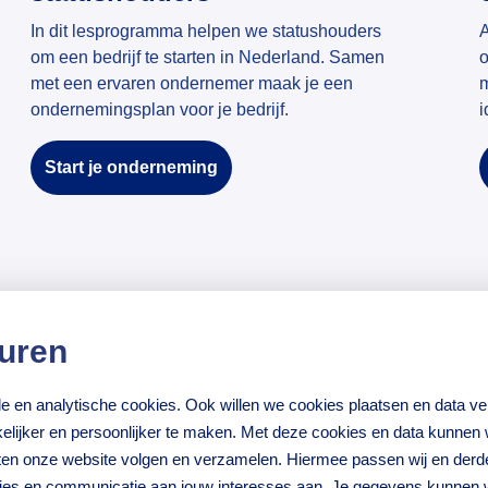
In dit lesprogramma helpen we statushouders
A
om een bedrijf te starten in Nederland. Samen
o
met een ervaren ondernemer maak je een
m
ondernemingsplan voor je bedrijf.
i
Start je onderneming
uren
nele en analytische cookies. Ook willen we cookies plaatsen en data 
lijker en persoonlijker te maken. Met deze cookies en data kunnen wi
iten onze website volgen en verzamelen. Hiermee passen wij en derd
Hoe kan ik 
ties en communicatie aan jouw interesses aan. Je gegevens kunnen 