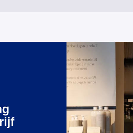
ng
ijf