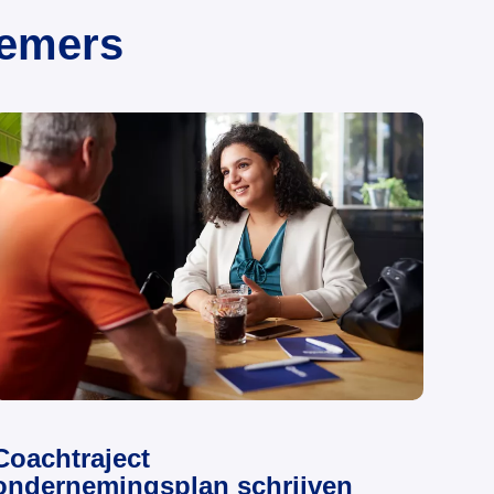
nemers
Coachtraject
ondernemingsplan schrijven