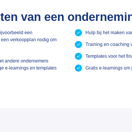
arten van een ondernemi
 bijvoorbeeld een
Hulp bij het maken v
e een verkoopplan nodig om
Training en coaching 
Templates voor het fi
met andere ondernemers
ge e-learnings en templates
Gratis e-learnings om 