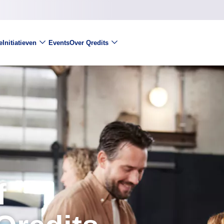
e
Initiatieven
Events
Over Qredits
f