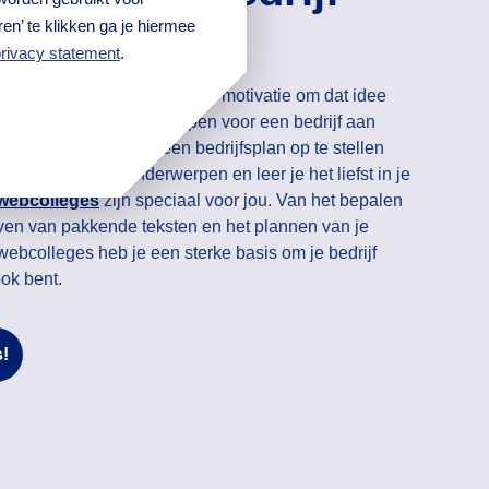
uit huis?
en’ te klikken ga je hiermee
rivacy statement
.
n begint met een idee en de motivatie om dat idee
hoe zet je de eerste stappen voor een bedrijf aan
plates helpen je om een bedrijfsplan op te stellen
over specifieke onderwerpen en leer je het liefst in je
webcolleges
zijn speciaal voor jou. Van het bepalen
ijven van pakkende teksten en het plannen van je
webcolleges heb je een sterke basis om je bedrijf
ook bent.
s!