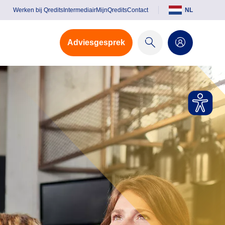
Werken bij Qredits
Intermediair
MijnQredits
Contact
NL
Adviesgesprek