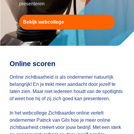
presenteren
Bekijk webcollege
Online scoren
Online zichtbaarheid is als ondernemer natuurlijk
belangrijk! En je trekt meer aandacht door jezelf te
laten zien. Maar niet iedereen houdt van de spotlights
of weet hoe hij of zij zich goed kan presenteren.
In het webcollege Zichtbaarder online vertelt
ondernemer Patrick van Gils hoe je meer online
zichtbaarheid creëert voor jouw bedrijf. Met een sterk