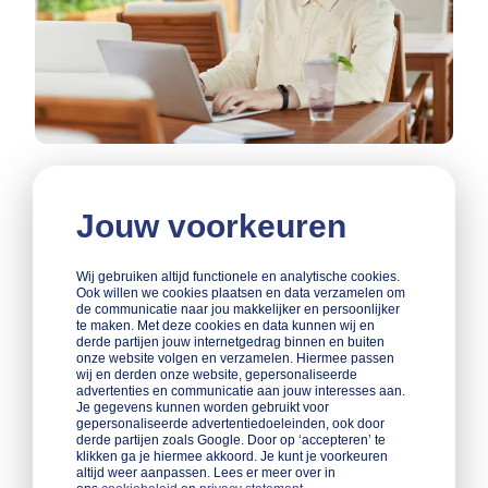
Webcollege Omgaan Met Tegenslag (gratis)
Jouw voorkeuren
Elk bedrijf krijgt een keer met tegenslag te maken. Zet
het om in iets positiefs! Hoe? Dat leer je in dit
webcollege!
Wij gebruiken altijd functionele en analytische cookies.
Ook willen we cookies plaatsen en data verzamelen om
de communicatie naar jou makkelijker en persoonlijker
te maken. Met deze cookies en data kunnen wij en
Lees meer
derde partijen jouw internetgedrag binnen en buiten
onze website volgen en verzamelen. Hiermee passen
wij en derden onze website, gepersonaliseerde
advertenties en communicatie aan jouw interesses aan.
Je gegevens kunnen worden gebruikt voor
gepersonaliseerde advertentiedoeleinden, ook door
derde partijen zoals Google. Door op ‘accepteren’ te
klikken ga je hiermee akkoord. Je kunt je voorkeuren
altijd weer aanpassen. Lees er meer over in