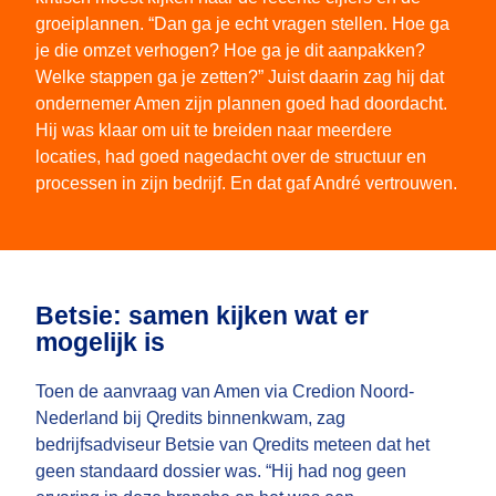
groeiplannen. “Dan ga je echt vragen stellen. Hoe ga
je die omzet verhogen? Hoe ga je dit aanpakken?
Welke stappen ga je zetten?” Juist daarin zag hij dat
ondernemer Amen zijn plannen goed had doordacht.
Hij was klaar om uit te breiden naar meerdere
locaties, had goed nagedacht over de structuur en
processen in zijn bedrijf. En dat gaf André vertrouwen.
Betsie: samen kijken wat er
mogelijk is
Toen de aanvraag van Amen via Credion Noord-
Nederland bij Qredits binnenkwam, zag
bedrijfsadviseur Betsie van Qredits meteen dat het
geen standaard dossier was. “Hij had nog geen