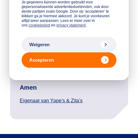
omdat ik eraan wil verdienen.
Je gegevens kunnen worden gebruikt voor
gepersonaliseerde advertentiedoeleinden, ook door
Maar echt: ik wil dat jij die
derde partijen zoals Google. Door op ‘accepteren’ te
onderneming goed overneemt.
klikken ga je hiermee akkoord. Je kunt je voorkeuren
altijd weer aanpassen. Lees er meer over in
En bij Qredits voelde dat net
ons
cookiebeleid
en
privacy statement
.
zo. Betsie was zo open en
persoonlijk dat het ongemak
gelijk weg was.
Weigeren
Accepteren
Amen
Eigenaar van Yape's & Zita's