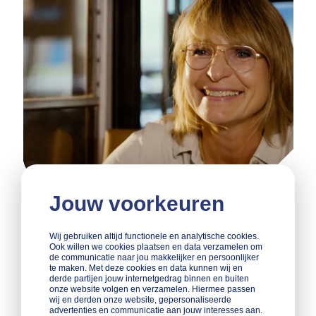
Jouw voorkeuren
Wij gebruiken altijd functionele en analytische cookies.
Ook willen we cookies plaatsen en data verzamelen om
de communicatie naar jou makkelijker en persoonlijker
te maken. Met deze cookies en data kunnen wij en
derde partijen jouw internetgedrag binnen en buiten
onze website volgen en verzamelen. Hiermee passen
Bij André voelde het meteen
wij en derden onze website, gepersonaliseerde
persoonlijk. Niet: ik doe dit
advertenties en communicatie aan jouw interesses aan.