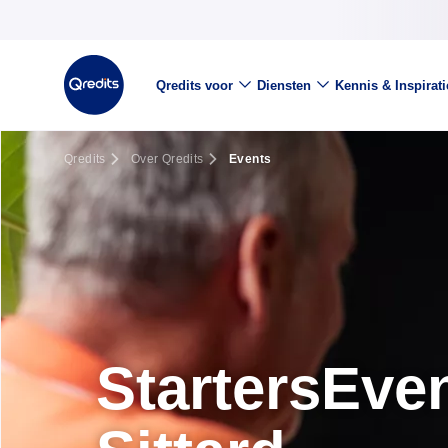
Qredits voor
Diensten
Kennis & Inspirati
Qredits
Over Qredits
Events
StartersEve