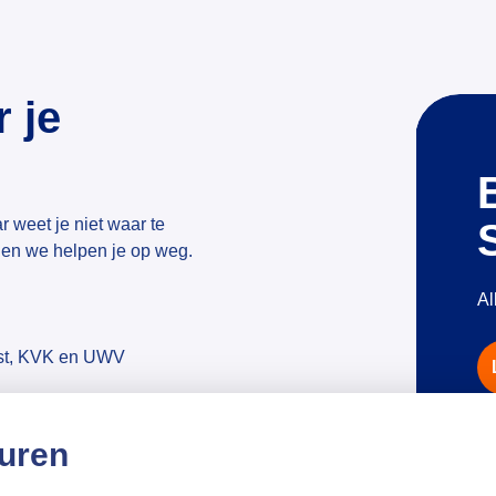
r je
 weet je niet waar te
d en we helpen je op weg.
Al
enst, KVK en UWV
cht van Qredits
uren