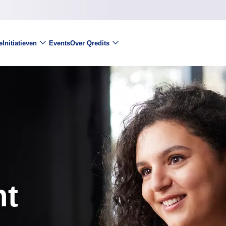
e
Initiatieven
Events
Over Qredits
nt