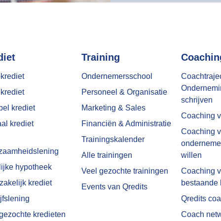
diet
Training
Coachin
krediet
Ondernemersschool
Coachtraje
Ondernemi
krediet
Personeel & Organisatie
schrijven
bel krediet
Marketing & Sales
Coaching vo
al krediet
Financiën & Administratie
Coaching v
Trainingskalender
ondernemer
zaamheidslening
Alle trainingen
willen
ijke hypotheek
Veel gezochte trainingen
Coaching v
zakelijk krediet
bestaande 
Events van Qredits
jfslening
Qredits co
gezochte kredieten
Coach net