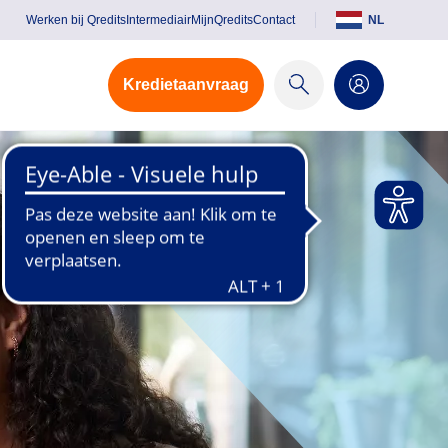
Werken bij Qredits
Intermediair
MijnQredits
Contact
NL
Kredietaanvraag