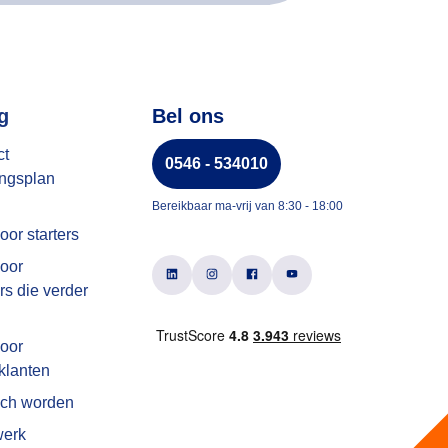
g
Bel ons
ct
0546 - 534010
ngsplan
Bereikbaar ma-vrij van 8:30 - 18:00
or starters
oor
s die verder
oor
klanten
ach worden
werk