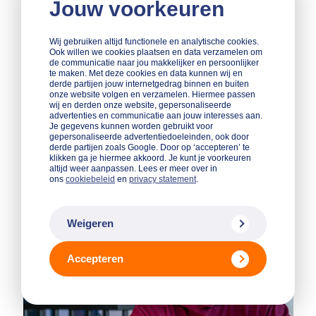
al wat je moet doen, maar helpt het om het
Jouw voorkeuren
hardop te zeggen tegen iemand die het begrijpt.
Iemand die zelf ook ondernemer is geweest.
Wij gebruiken altijd functionele en analytische cookies.
Ook willen we cookies plaatsen en data verzamelen om
de communicatie naar jou makkelijker en persoonlijker
Wil je groeien met je bedrijf, maar weet je niet hoe?
te maken. Met deze cookies en data kunnen wij en
derde partijen jouw internetgedrag binnen en buiten
Lees dan eens deze tips:
Groeien als bedrijf in 6
onze website volgen en verzamelen. Hiermee passen
stappen
en zet je groeiplannen op papier.
wij en derden onze website, gepersonaliseerde
advertenties en communicatie aan jouw interesses aan.
Je gegevens kunnen worden gebruikt voor
gepersonaliseerde advertentiedoeleinden, ook door
derde partijen zoals Google. Door op ‘accepteren’ te
klikken ga je hiermee akkoord. Je kunt je voorkeuren
altijd weer aanpassen. Lees er meer over in
ons
cookiebeleid
en
privacy statement
.
Weigeren
Accepteren