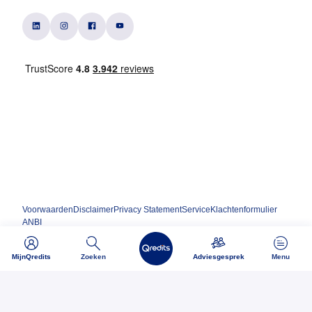
Voorwaarden
Disclaimer
Privacy Statement
Service
Klachtenformulier
ANBI
MijnQredits
Zoeken
Adviesgesprek
Menu
Ondernemen begint bij