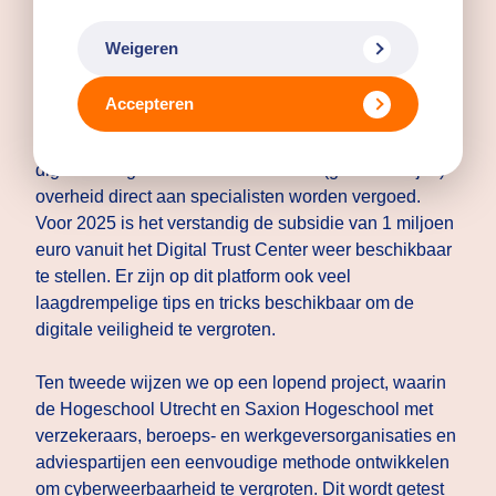
Aanbevelingen
Weigeren
Goede en toegankelijke advisering en ondersteuning
bij digitale veiligheid zijn prijzig voor kleine
Accepteren
ondernemers. Daarom adviseren wij om drempels te
verlagen door vouchers voor advies omtrent
digitalisering in te zetten die door de (gemeentelijke)
overheid direct aan specialisten worden vergoed.
Voor 2025 is het verstandig de subsidie van 1 miljoen
euro vanuit het Digital Trust Center weer beschikbaar
te stellen. Er zijn op dit platform ook veel
laagdrempelige tips en tricks beschikbaar om de
digitale veiligheid te vergroten.
Ten tweede wijzen we op een lopend project, waarin
de Hogeschool Utrecht en Saxion Hogeschool met
verzekeraars, beroeps- en werkgeversorganisaties en
adviespartijen een eenvoudige methode ontwikkelen
om cyberweerbaarheid te vergroten. Dit wordt getest