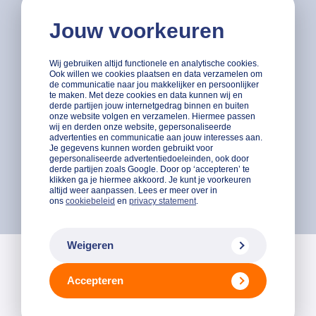
Uit onderzoek van Qredits blijkt dat 90% van deze
Jouw voorkeuren
bedrijven na 3 jaar nog bestaat. Ondernemers kunnen
ook voor advies terecht bij de ‘Qredits Academy’ waar
Wij gebruiken altijd functionele en analytische cookies.
diverse trainingen en e-learningmodules worden
Ook willen we cookies plaatsen en data verzamelen om
de communicatie naar jou makkelijker en persoonlijker
aangeboden.
te maken. Met deze cookies en data kunnen wij en
derde partijen jouw internetgedrag binnen en buiten
onze website volgen en verzamelen. Hiermee passen
Sinds enkele jaren is de organisatie ook actief op
wij en derden onze website, gepersonaliseerde
advertenties en communicatie aan jouw interesses aan.
scholen met het onderwijsprogramma ‘
EigenBaas’
.
Je gegevens kunnen worden gebruikt voor
Inmiddels hebben 5000 studenten dit programma
gepersonaliseerde advertentiedoeleinden, ook door
derde partijen zoals Google. Door op ‘accepteren’ te
gevolgd. Dit alles draagt bij aan de visie om
klikken ga je hiermee akkoord. Je kunt je voorkeuren
altijd weer aanpassen. Lees er meer over in
ondernemerschap te bevorderen.
ons
cookiebeleid
en
privacy statement
.
Weigeren
Krediet, Training & Coaching
Accepteren
Benieuwd wat Qredits voor jou kan betekenen? Wij