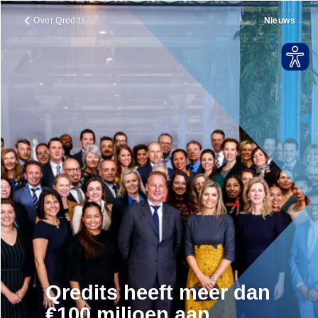
Over Qredits
Nieuws
Qredits heeft meer dan
€100 miljoen aan