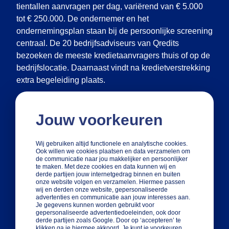
tientallen aanvragen per dag, variërend van € 5.000
tot € 250.000. De ondernemer en het
ondernemingsplan staan bij de persoonlijke screening
centraal. De 20 bedrijfsadviseurs van Qredits
bezoeken de meeste kredietaanvragers thuis of op de
bedrijfslocatie. Daarnaast vindt na kredietverstrekking
extra begeleiding plaats.
De verwachting is dat Qredits de komende jaren
Jouw voorkeuren
verder zal groeien in kredietvolume. Nog dit jaar zal
Qredits een werkkapitaalproduct introduceren om
ondernemers te faciliteren bij tijdelijke
Wij gebruiken altijd functionele en analytische cookies.
Ook willen we cookies plaatsen en data verzamelen om
kredietbehoefte.
de communicatie naar jou makkelijker en persoonlijker
te maken. Met deze cookies en data kunnen wij en
derde partijen jouw internetgedrag binnen en buiten
onze website volgen en verzamelen. Hiermee passen
wij en derden onze website, gepersonaliseerde
advertenties en communicatie aan jouw interesses aan.
Je gegevens kunnen worden gebruikt voor
gepersonaliseerde advertentiedoeleinden, ook door
derde partijen zoals Google. Door op ‘accepteren’ te
klikken ga je hiermee akkoord. Je kunt je voorkeuren