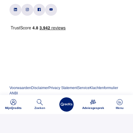
Voorwaarden
Disclaimer
Privacy Statement
Service
Klachtenformulier
ANBI
MijnQredits
Zoeken
Adviesgesprek
Menu
Ondernemen begint bij