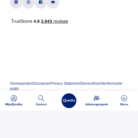
Voorwaarden
Disclaimer
Privacy Statement
Service
Klachtenformulier
ANBI
MijnQredits
Zoeken
Adviesgesprek
Menu
Ondernemen begint bij