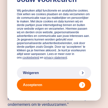
uitbreiding met de MKB Duurzaamheidslening is een
mooie aanvulling op de samenwerking. Arie
Wij gebruiken altijd functionele en analytische cookies.
Koornneef, directeur ASN Bank: “We zijn trots op deze
Ook willen we cookies plaatsen en data verzamelen om
unieke samenwerking met Qredits en het ministerie
de communicatie naar jou makkelijker en persoonlijker
te maken. Met deze cookies en data kunnen wij en
van Economische Zaken. Vanuit onze missie willen
derde partijen jouw internetgedrag binnen en buiten
onze website volgen en verzamelen. Hiermee passen
we duurzaamheid bereikbaar maken voor iedereen.
wij en derden onze website, gepersonaliseerde
Dankzij Qredits wordt het toegankelijker voor mkb-
advertenties en communicatie aan jouw interesses aan.
Je gegevens kunnen worden gebruikt voor
ondernemers om een lening af te sluiten en de stap te
gepersonaliseerde advertentiedoeleinden, ook door
nemen om verduurzamingsmaatregelen te treffen. Zo
derde partijen zoals Google. Door op ‘accepteren’ te
klikken ga je hiermee akkoord. Je kunt je voorkeuren
versnellen we gezamenlijk de energietransitie.”
altijd weer aanpassen. Lees er meer over in
ons
cookiebeleid
en
privacy statement
.
BNP Paribas werkt sinds 2020 samen met Qredits.
BNP Paribas Nederland CEO Hugo Peek: “Qredits is
Weigeren
snel uitgegroeid tot een belangrijke partner in de
duurzame strategie waarin vergroten van de financiële
Accepteren
toegankelijkheid een grote rol speelt. Met de MKB
Duurzaamheidslening draagt Qredits samen met BNP
Paribas bij aan een laagdrempelige oplossing voor
ondernemers om te verduurzamen.”