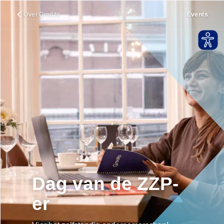
Over Qredits
Events
Dag van de ZZP-
er