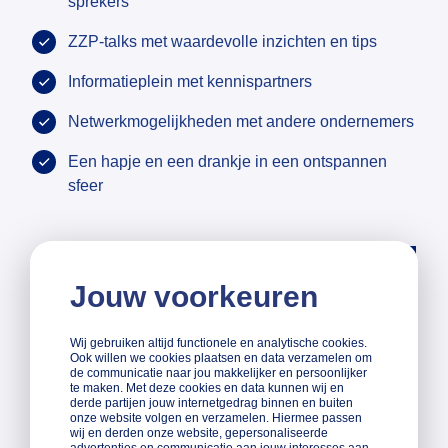
sprekers
ZZP-talks met waardevolle inzichten en tips
Informatieplein met kennispartners
Netwerkmogelijkheden met andere ondernemers
Een hapje en een drankje in een ontspannen
sfeer
Jouw voorkeuren
Ben jij ZZP-er?
Wij gebruiken altijd functionele en analytische cookies.
Kom langs bij onze stand op het
Ook willen we cookies plaatsen en data verzamelen om
informatieplein.
de communicatie naar jou makkelijker en persoonlijker
te maken. Met deze cookies en data kunnen wij en
derde partijen jouw internetgedrag binnen en buiten
onze website volgen en verzamelen. Hiermee passen
wij en derden onze website, gepersonaliseerde
Bestel je tickets