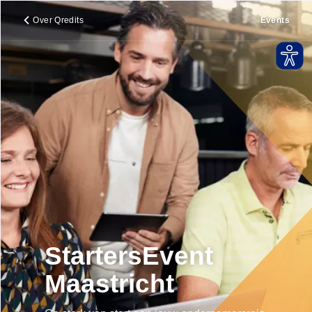
Over Qredits
Events
StartersEvent
Maastricht