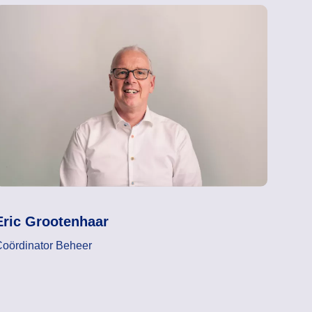
Eric Grootenhaar
oördinator Beheer