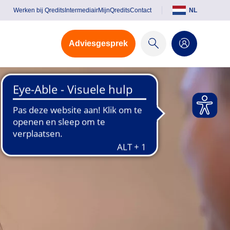
Werken bij Qredits
Intermediair
MijnQredits
Contact
NL
Adviesgesprek