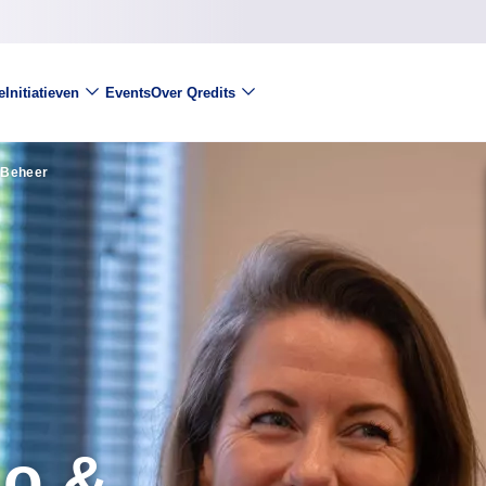
e
Initiatieven
Events
Over Qredits
 Beheer
so &