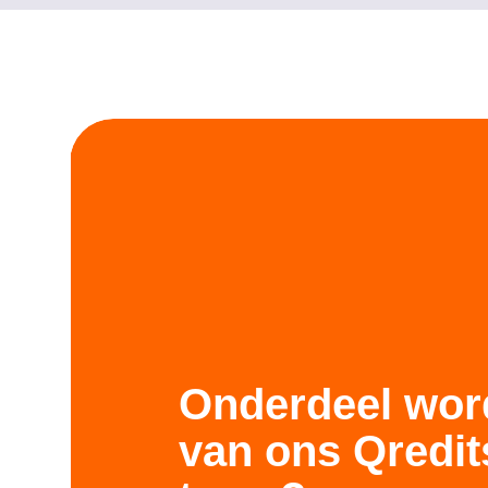
Onderdeel wor
van ons Qredit