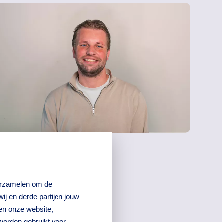
Bram Seppenwoolde
Medewerker Incasso & Beheer
verzamelen om de
j en derde partijen jouw
en onze website,
worden gebruikt voor