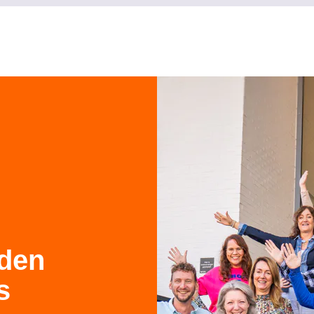
den
s