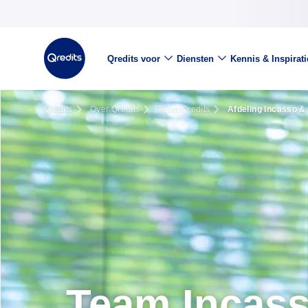
Qredits voor
Diensten
Kennis & Inspirati
Qredits
Over Qredits
Team Qredits
Afdeling Incasso &
Team Incas