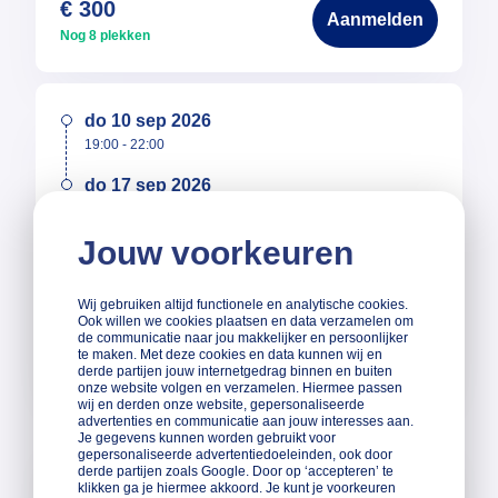
€ 300
Aanmelden
Nog 8 plekken
do 10 sep 2026
19:00 - 22:00
do 17 sep 2026
19:00 - 22:00
Jouw voorkeuren
Locatie
Sessies
Tijdsduur
Online
2
3 uur
Wij gebruiken altijd functionele en analytische cookies.
€ 300
Ook willen we cookies plaatsen en data verzamelen om
Aanmelden
de communicatie naar jou makkelijker en persoonlijker
Nog 19
te maken. Met deze cookies en data kunnen wij en
plekken
derde partijen jouw internetgedrag binnen en buiten
onze website volgen en verzamelen. Hiermee passen
wij en derden onze website, gepersonaliseerde
advertenties en communicatie aan jouw interesses aan.
Je gegevens kunnen worden gebruikt voor
ma 28 sep 2026
gepersonaliseerde advertentiedoeleinden, ook door
09:00 - 17:00
derde partijen zoals Google. Door op ‘accepteren’ te
klikken ga je hiermee akkoord. Je kunt je voorkeuren