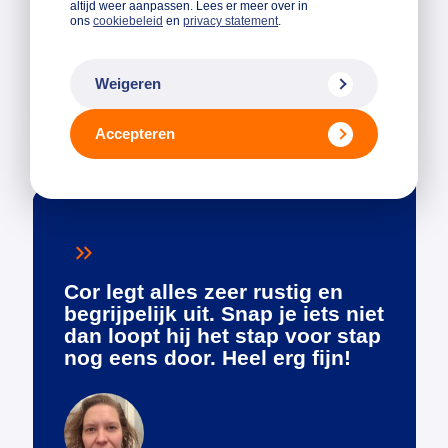
Locatie
Sessies
Tijdsduur
altijd weer aanpassen. Lees er meer over in
Utrecht
1
8 uur
ons
cookiebeleid
en
privacy statement
.
€ 450
Aanmelden
Nog 14
Weigeren
plekken
Accepteren
Cor legt alles zeer rustig en
begrijpelijk uit. Snap je iets niet
dan loopt hij het stap voor stap
nog eens door. Heel erg fijn!