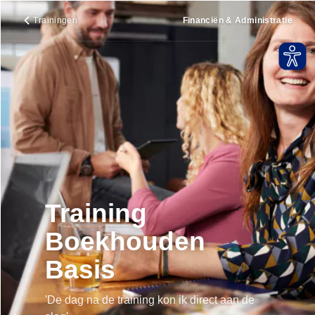
Trainingen
Financiën & Administratie
Training
Boekhouden
Basis
'De dag na de training kon ik direct aan de