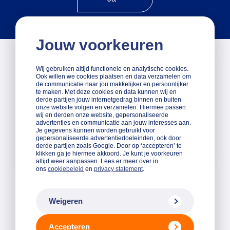
Jouw voorkeuren
do 1 okt 2026
19:00 - 22:00
Wij gebruiken altijd functionele en analytische cookies.
do 8 okt 2026
Ook willen we cookies plaatsen en data verzamelen om
19:00 - 22:00
de communicatie naar jou makkelijker en persoonlijker
te maken. Met deze cookies en data kunnen wij en
derde partijen jouw internetgedrag binnen en buiten
Locatie
Sessies
Tijdsduur
onze website volgen en verzamelen. Hiermee passen
Online
2
3 uur
wij en derden onze website, gepersonaliseerde
advertenties en communicatie aan jouw interesses aan.
€ 300
Je gegevens kunnen worden gebruikt voor
Aanmelden
gepersonaliseerde advertentiedoeleinden, ook door
Nog 4 plekken
derde partijen zoals Google. Door op ‘accepteren’ te
klikken ga je hiermee akkoord. Je kunt je voorkeuren
altijd weer aanpassen. Lees er meer over in
ons
cookiebeleid
en
privacy statement
.
Meer handige trainingen
Weigeren
Alle trainingen
Accepteren