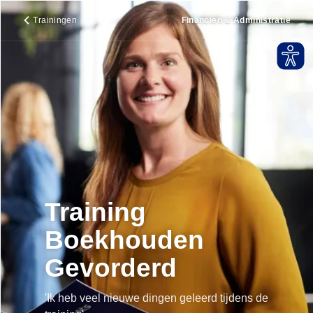
Trainingen
Financiën & Administratie
Training
Boekhouden
Gevorderd
'Ik heb veel nieuwe dingen geleerd tijdens de