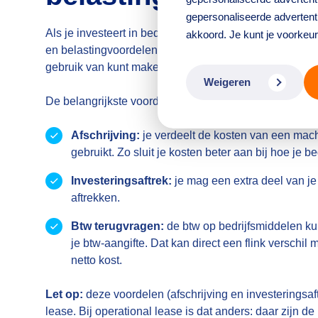
gepersonaliseerde advertenti
Als je investeert in bedrijfsmiddelen, krijg je vrijwel al
akkoord. Je kunt je voorkeu
en belastingvoordelen. Dat klinkt technisch, maar het is
gebruik van kunt maken.
Weigeren
De belangrijkste voordelen op een rij:
Afschrijving:
je verdeelt de kosten van een mach
gebruikt. Zo sluit je kosten beter aan bij hoe je be
Investeringsaftrek:
je mag een extra deel van je
aftrekken.
Btw terugvragen:
de btw op bedrijfsmiddelen ku
je btw-aangifte. Dat kan direct een flink verschil 
netto kost.
Let op:
deze voordelen (afschrijving en investeringsaft
lease. Bij operational lease is dat anders: daar zijn de