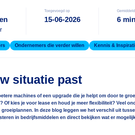
Toegevoegd op
Gemiddelde
en
15-06-2026
6 mi
r
rs
Ondernemers die verder willen
Kennis & Inspirat
uw situatie past
, betere machines of een upgrade die je helpt om door te gro
 Of kies je voor lease en houd je meer flexibiliteit? Veel o
 je groeiplannen. In deze blog leggen we het verschil uit tuss
nvesteren in bedrijfsmiddelen en direct bekijken wat er mogelij