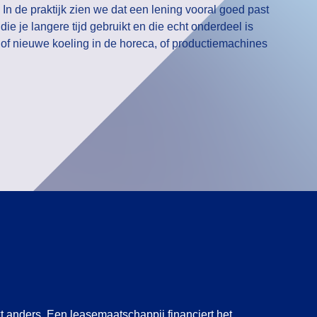
 In de praktijk zien we dat een lening vooral goed past
 die je langere tijd gebruikt en die echt onderdeel is
n of nieuwe koeling in de horeca, of productiemachines
t anders. Een leasemaatschappij financiert het