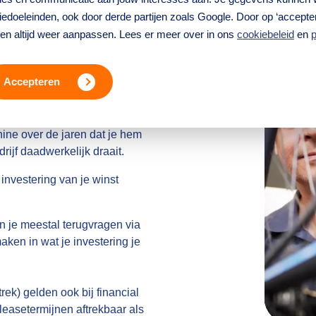
edoeleinden, ook door derde partijen zoals Google. Door op ‘accepter
tijd te maken met afschrijving
ren altijd weer aanpassen. Lees er meer over in ons
cookiebeleid
en
p
 juist iets waar je slim
Accepteren
ine over de jaren dat je hem
drijf daadwerkelijk draait.
 investering van je winst
n je meestal terugvragen via
maken in wat je investering je
rek) gelden ook bij financial
 leasetermijnen aftrekbaar als