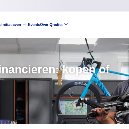
e
Initiatieven
Events
Over Qredits
inancieren: kopen of