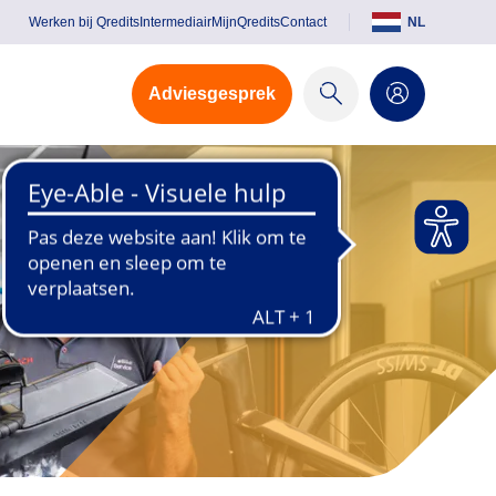
Werken bij Qredits
Intermediair
MijnQredits
Contact
NL
Adviesgesprek