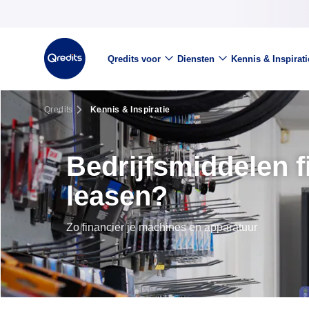
Qredits voor
Diensten
Kennis & Inspirati
Qredits
Kennis & Inspiratie
Bedrijfsmiddelen f
leasen?
Zo financier je machines en apparatuur