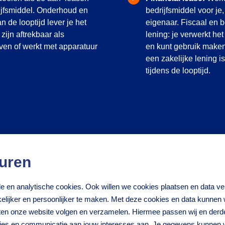
rijfsmiddel. Onderhoud en
bedrijfsmiddel voor je
 de looptijd lever je het
eigenaar. Fiscaal en 
zijn aftrekbaar als
lening: je verwerkt het
lijven of werkt met apparatuur
en kunt gebruik maken
een zakelijke lening i
tijdens de looptijd.
uren
nele en analytische cookies. Ook willen we cookies plaatsen en data 
hrijving en
lijker en persoonlijker te maken. Met deze cookies en data kunnen wi
iten onze website volgen en verzamelen. Hiermee passen wij en derd
ties en communicatie aan jouw interesses aan. Je gegevens kunnen 