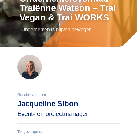
Traiënne Watson – Trai
Vegan & Trai WORKS
"Ondernemen is blijven bewegen."
Geschreven door
Jacqueline Sibon
Event- en projectmanager
Toegevoegd op