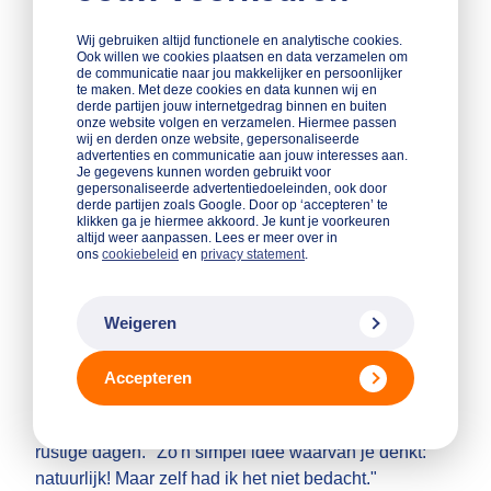
Groeien met begeleiding van
Qredits
Wij gebruiken altijd functionele en analytische cookies.
Ook willen we cookies plaatsen en data verzamelen om
de communicatie naar jou makkelijker en persoonlijker
De samenwerking met Qredits bleef niet bij
te maken. Met deze cookies en data kunnen wij en
derde partijen jouw internetgedrag binnen en buiten
financiering. Naarmate haar bedrijf groeide, groeiden
onze website volgen en verzamelen. Hiermee passen
ook de vragen. Over personeel, verantwoordelijkheid,
wij en derden onze website, gepersonaliseerde
advertenties en communicatie aan jouw interesses aan.
focus en de volgende stappen. Via Qredits wordt
Je gegevens kunnen worden gebruikt voor
Traiënne begeleid door coach Edwin Peek. "Sparren
gepersonaliseerde advertentiedoeleinden, ook door
derde partijen zoals Google. Door op ‘accepteren’ te
met Edwin is geweldig. Veel ondernemers in mijn
klikken ga je hiermee akkoord. Je kunt je voorkeuren
altijd weer aanpassen. Lees er meer over in
omgeving zijn zzp'er. Maar zodra je een pand,
ons
cookiebeleid
en
privacy statement
.
personeel, BHV en allerlei verantwoordelijkheden
hebt, kom je andere vraagstukken tegen."
Weigeren
De coaching helpt haar niet alleen bij strategische
keuzes, maar ook bij focus. Want ideeën heeft ze
Accepteren
genoeg. Een voorbeeld? Het idee om stagiaires
gebruik te laten maken van de flexwerkplekken op
rustige dagen. "Zo'n simpel idee waarvan je denkt:
natuurlijk! Maar zelf had ik het niet bedacht."