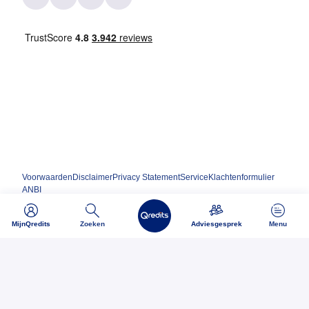
Voorwaarden
Disclaimer
Privacy Statement
Service
Klachtenformulier
ANBI
MijnQredits
Zoeken
Adviesgesprek
Menu
Ondernemen begint bij