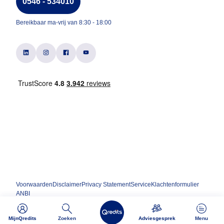
0546 - 534010
Bereikbaar ma-vrij van 8:30 - 18:00
Voorwaarden
Disclaimer
Privacy Statement
Service
Klachtenformulier
ANBI
MijnQredits
Zoeken
Adviesgesprek
Menu