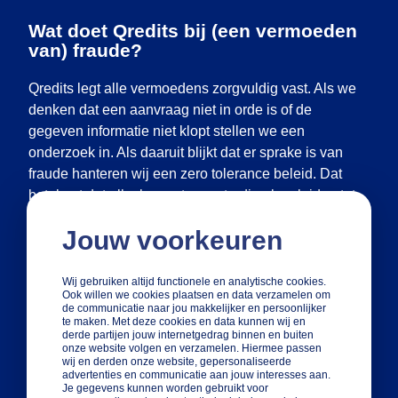
Wat doet Qredits bij (een vermoeden
van) fraude?
Qredits legt alle vermoedens zorgvuldig vast. Als we
denken dat een aanvraag niet in orde is of de
gegeven informatie niet klopt stellen we een
onderzoek in. Als daaruit blijkt dat er sprake is van
fraude hanteren wij een zero tolerance beleid. Dat
betekent dat elke bewuste overtreding kan leiden tot
maatregelen. Denk hierbij aan:
Jouw voorkeuren
Een aangevraagde lening afwijzen.
Wij gebruiken altijd functionele en analytische cookies.
Een al eerder uitgekeerde lening direct volledig
Ook willen we cookies plaatsen en data verzamelen om
de communicatie naar jou makkelijker en persoonlijker
opeisbaar stellen.
te maken. Met deze cookies en data kunnen wij en
derde partijen jouw internetgedrag binnen en buiten
onze website volgen en verzamelen. Hiermee passen
De fraude melden in het EVA-register. Hiermee
wij en derden onze website, gepersonaliseerde
waarschuwen we andere
advertenties en communicatie aan jouw interesses aan.
Je gegevens kunnen worden gebruikt voor
financieringsmaatschappijen en banken.