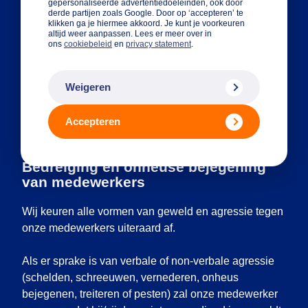
gepersonaliseerde advertentiedoeleinden, ook door
Daardoor wordt het moeilijker om ergens een
derde partijen zoals Google. Door op ‘accepteren’ te
klikken ga je hiermee akkoord. Je kunt je voorkeuren
rekening te openen of een financieel product af
altijd weer aanpassen. Lees er meer over in
ons
cookiebeleid
en
privacy statement
.
te sluiten.
Van een strafbaar feit doen wij in principe altijd
Weigeren
aangifte bij de politie.
Het melden van een ongebruikelijke transactie
Accepteren
bij de FIU.
Bedreiging en onheuse bejegening
van medewerkers
Wij keuren alle vormen van geweld en agressie tegen
onze medewerkers uiteraard af.
Als er sprake is van verbale of non-verbale agressie
(schelden, schreeuwen, vernederen, onheus
bejegenen, treiteren of pesten) zal onze medewerker