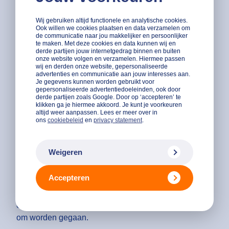
Google een ’Ad score’ en aan de hand van deze score
Wij gebruiken altijd functionele en analytische cookies.
wordt er bepaald op welke positie de adverteerder in
Ook willen we cookies plaatsen en data verzamelen om
de zoekresultaten terecht komt.
de communicatie naar jou makkelijker en persoonlijker
te maken. Met deze cookies en data kunnen wij en
derde partijen jouw internetgedrag binnen en buiten
Kies zorgvuldig
onze website volgen en verzamelen. Hiermee passen
wij en derden onze website, gepersonaliseerde
advertenties en communicatie aan jouw interesses aan.
Je gegevens kunnen worden gebruikt voor
Zorg er dus voor dat het bedrag dat je maximaal per
gepersonaliseerde advertentiedoeleinden, ook door
dag bereid bent om te betalen voor klikken op je
derde partijen zoals Google. Door op ‘accepteren’ te
klikken ga je hiermee akkoord. Je kunt je voorkeuren
advertentie weloverwogen wordt bepaald. Daarnaast
altijd weer aanpassen. Lees er meer over in
wil je dat de taal van je advertentie overeenkomt met
ons
cookiebeleid
en
privacy statement
.
de zoekwoorden waarop je adverteert. Tot slot werkt
het mee dat de landingspagina achter je advertentie
Weigeren
relevante en originele content bevat. Zodat er ook
makkelijk te navigeren is op de landingspagina. Dit
Accepteren
werkt mee in de autoriteitsbepaling. Ook moet de
landingspagina transparant zijn over je bedrijf en moet
er goed met persoonlijke informatie van de bezoeker
om worden gegaan.