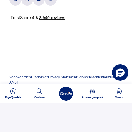
Voorwaarden
Disclaimer
Privacy Statement
Service
Klachtenformulier
ANBI
MijnQredits
Zoeken
Adviesgesprek
Menu
Ondernemen begint bij