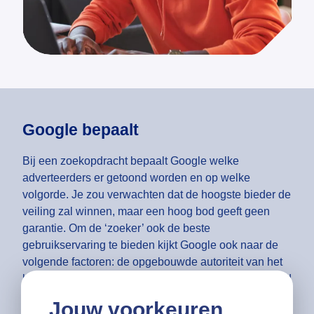
Google bepaalt
Bij een zoekopdracht bepaalt Google welke
adverteerders er getoond worden en op welke
volgorde. Je zou verwachten dat de hoogste bieder de
veiling zal winnen, maar een hoog bod geeft geen
garantie. Om de ‘zoeker’ ook de beste
gebruikservaring te bieden kijkt Google ook naar de
volgende factoren: de opgebouwde autoriteit van het
bedrijf en de kwaliteit van de advertentie. Aan de hand
van deze drie componenten (het bod, de kwaliteit van
Jouw voorkeuren
de advertentie en de autoriteit van het bedrijf) bepaalt