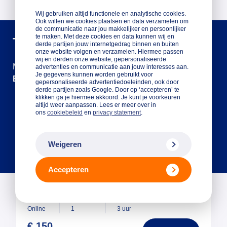
Wij gebruiken altijd functionele en analytische cookies.
Ook willen we cookies plaatsen en data verzamelen om
de communicatie naar jou makkelijker en persoonlijker
te maken. Met deze cookies en data kunnen wij en
Training Budgetteren
derde partijen jouw internetgedrag binnen en buiten
onze website volgen en verzamelen. Hiermee passen
wij en derden onze website, gepersonaliseerde
Meedoen? Leuk! Meld je aan voor deze training.
advertenties en communicatie aan jouw interesses aan.
Je gegevens kunnen worden gebruikt voor
Ben je al kredietklant?
gepersonaliseerde advertentiedoeleinden, ook door
derde partijen zoals Google. Door op ‘accepteren’ te
klikken ga je hiermee akkoord. Je kunt je voorkeuren
altijd weer aanpassen. Lees er meer over in
Nee
ons
cookiebeleid
en
privacy statement
.
Ja
Weigeren
Accepteren
do 27 aug 2026
19:00 - 22:00
Locatie
Sessies
Tijdsduur
Online
1
3 uur
€ 150