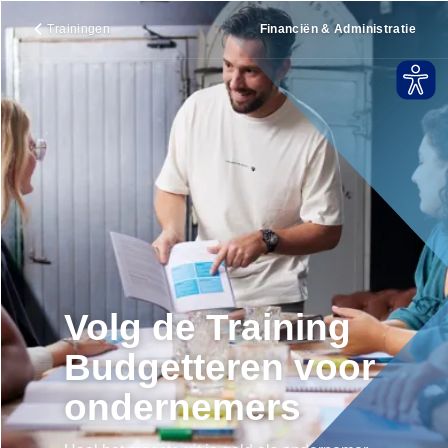
Trainingen
Financiën & Administratie
Volg de Training
Budgetteren voor
ondernemers