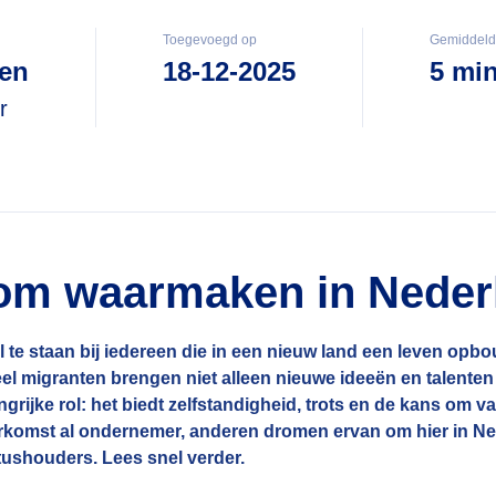
Toegevoegd op
Gemiddelde
en
18-12-2025
5 mi
r
om waarmaken in Neder
 te staan bij iedereen die in een nieuw land een leven opb
eel migranten brengen niet alleen nieuwe ideeën en talente
jke rol: het biedt zelfstandigheid, trots en de kans om van 
omst al ondernemer, anderen dromen ervan om hier in Nederl
ushouders. Lees snel verder.