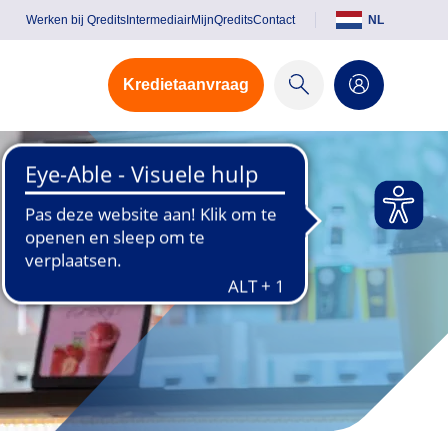
Werken bij Qredits
Intermediair
MijnQredits
Contact
NL
Kredietaanvraag