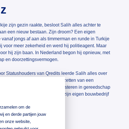
iz
kije zijn gezin raakte, besloot Salih alles achter te
j aan een nieuw bestaan. Zijn droom? Een eigen
e vanaf jongs af aan als timmerman en runde in Turkije
 hij voor meer zekerheid en werd hij politieagent. Maar
loor hij zijn baan. In Nederland begon hij opnieuw, met
hap en doorzettingsvermogen.
r Statushouders van Qredits leerde Salih alles over
 wet- en regelgeving tot het opzetten van een
okrediet
van Qredits kon hij investeren in gereedschap
ls werkt Salih aan de start van zijn eigen bouwbedrijf
anderen vooruit.
verzamelen om de
j en derde partijen jouw
haal van Salih?
en onze website,
worden gebruikt voor