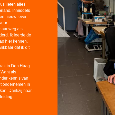
us lieten alles
rland. Inmiddels
een nieuw leven
voor
haar weg als
derd. Ik leerde de
ap hier kennen.
nkbaar dat ik dit
zaak in Den Haag.
 Want als
nder kennis van
et ondernemen in
kan! Dankzij haar
leiding.