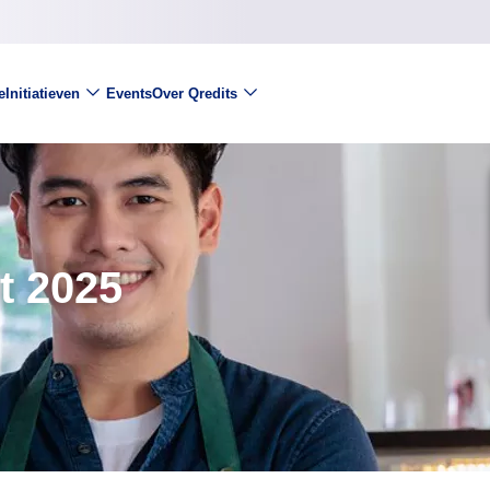
e
Initiatieven
Events
Over Qredits
t 2025