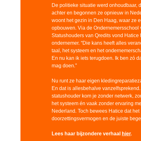
De politieke situatie werd onhoudbaar, d
achter en begonnen ze opnieuw in Nede
woont het gezin in Den Haag, waar ze 
opbouwen. Via de Ondernemersschool 
Statushouders van Qredits vond Hatice 
ondernemer. “Die kans heeft alles veran
taal, het systeem en het ondernemersch
En nu kan ik iets terugdoen. Ik ben zó da
mag doen.”
Nu runt ze haar eigen kledingreparatie
En dat is allesbehalve vanzelfsprekend.
statushouder kom je zonder netwerk, zo
het systeem én vaak zonder ervaring m
Nederland. Toch bewees Hatice dat het 
doorzettingsvermogen en de juiste bege
Lees haar bijzondere verhaal
hier
.