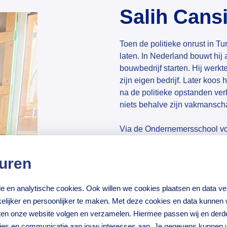
Salih Cans
Toen de politieke onrust in Tur
laten. In Nederland bouwt hi
bouwbedrijf starten. Hij werkt
zijn eigen bedrijf. Later koos
na de politieke opstanden ver
niets behalve zijn vakmansc
Via de Ondernemersschool voo
ondernemen in Nederland: van
financieel plan. Met een
Micr
uren
en een bedrijfswagen. Inmidde
en helpt hij waar hij kan ook 
nele en analytische cookies. Ook willen we cookies plaatsen en data 
lijker en persoonlijker te maken. Met deze cookies en data kunnen wi
Benieuwd naar het hele ver
iten onze website volgen en verzamelen. Hiermee passen wij en derd
ties en communicatie aan jouw interesses aan. Je gegevens kunnen 