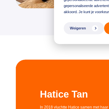
gepersonaliseerde advertenti
akkoord. Je kunt je voorkeu
Weigeren
Hatice Tan
In 2018 vluchtte Hatice samen met haar 