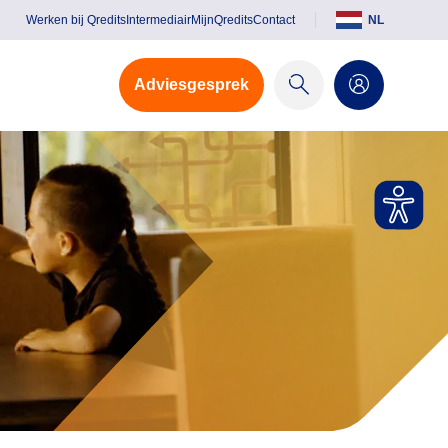
Werken bij Qredits
Intermediair
MijnQredits
Contact
NL
Adviesgesprek