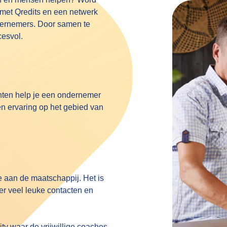
n met Qredits en een netwerk
dernemers. Door samen te
cesvol.
anten help je een ondernemer
en ervaring op het gebied van
ge aan de maatschappij. Het is
t er veel leuke contacten en
ty waar de vrijwillige coaches