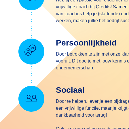
vrijwillige coach bij Qredits! Same
van coaches help je (startende) on
werken
,
maken jullie het bedrijf suc
Persoonlijkheid
Door betrokken te zijn met onze kl
vooruit. Dit doe je met jouw kennis 
ondernemerschap.
Sociaal
Door te helpen, lever je een bijdra
een vrijwillige functie, maar je krijg
dankbaarheid voor terug!
Ook is er een online coach communi