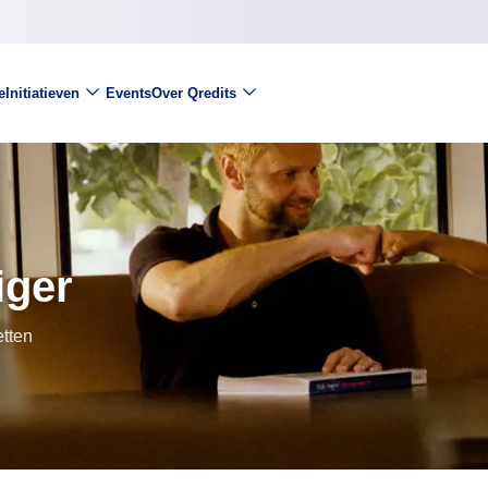
e
Initiatieven
Events
Over Qredits
iger
etten