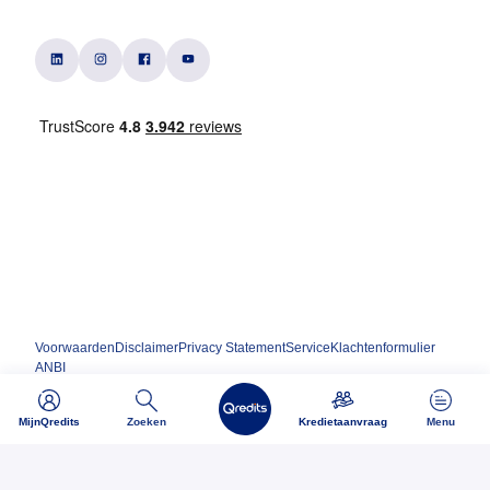
Voorwaarden
Disclaimer
Privacy Statement
Service
Klachtenformulier
ANBI
MijnQredits
Zoeken
Kredietaanvraag
Menu
Ondernemen begint bij