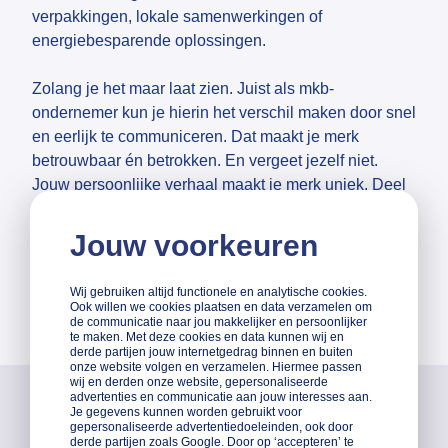
verpakkingen, lokale samenwerkingen of
energiebesparende oplossingen.
Zolang je het maar laat zien. Juist als mkb-
ondernemer kun je hierin het verschil maken door snel
en eerlijk te communiceren. Dat maakt je merk
betrouwbaar én betrokken. En vergeet jezelf niet.
Jouw persoonlijke verhaal maakt je merk uniek. Deel
wie je bent, waar je voor staat en hoe je omgaat met
feedback en tegenslagen. Dat maakt je merk
Jouw voorkeuren
menselijk en geloofwaardig. Gebruik al je kanalen,
van website tot social media, om die boodschap
Wij gebruiken altijd functionele en analytische cookies.
consequent en op een echte manier uit te dragen.
Ook willen we cookies plaatsen en data verzamelen om
de communicatie naar jou makkelijker en persoonlijker
te maken. Met deze cookies en data kunnen wij en
derde partijen jouw internetgedrag binnen en buiten
onze website volgen en verzamelen. Hiermee passen
wij en derden onze website, gepersonaliseerde
advertenties en communicatie aan jouw interesses aan.
Je gegevens kunnen worden gebruikt voor
Online zichtbaarheid
gepersonaliseerde advertentiedoeleinden, ook door
derde partijen zoals Google. Door op ‘accepteren’ te