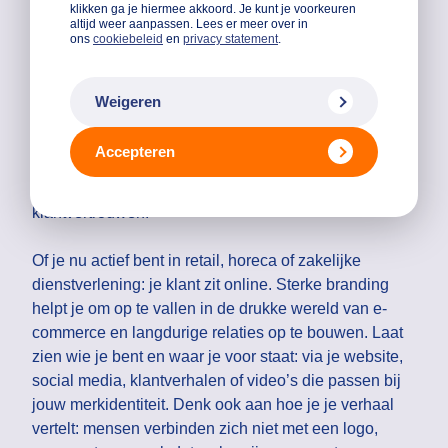
klikken ga je hiermee akkoord. Je kunt je voorkeuren
Voor een sterk merk in 2026 combineer je strategie,
altijd weer aanpassen. Lees er meer over in
ons
cookiebeleid
en
privacy statement
.
technologie en waarden. Begin bij de basis: jouw
kernwaarden. Vertaal die door in alles wat je laat zien
en doet, van je visuele identiteit tot je klantcontact en
Weigeren
content
. Zorg dat je merk past bij je doelgroep. Wat
vinden zij belangrijk? Welke taal spreken ze? Door
Accepteren
dat goed te onderzoeken en feedback serieus te
nemen, blijf je relevant én versterk je het
klantvertrouwen.
Of je nu actief bent in retail, horeca of zakelijke
dienstverlening: je klant zit online. Sterke branding
helpt je om op te vallen in de drukke wereld van e-
commerce en langdurige relaties op te bouwen. Laat
zien wie je bent en waar je voor staat: via je website,
social media, klantverhalen of video’s die passen bij
jouw merkidentiteit. Denk ook aan hoe je je verhaal
vertelt: mensen verbinden zich niet met een logo,